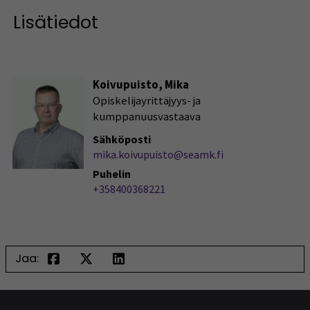
Lisätiedot
Koivupuisto, Mika
Opiskelijayrittäjyys- ja
kumppanuusvastaava
Sähköposti
mika.koivupuisto@seamk.fi
Puhelin
+358400368221
Jaa: