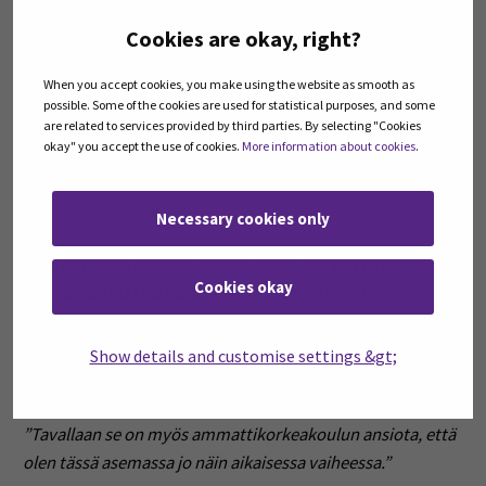
Eteläpohjalaisena johtajana
.
Cookies are okay, right?
Rautakauppa-ala on Iirolle tuttu jo nuoruudesta
When you accept cookies, you make using the website as smooth as
perheyritys Oivarauta Soinissa. Tradenomiopinnot
possible. Some of the cookies are used for statistical purposes, and some
SEAMKissa antoivat vankan pohjan – erityisesti
are related to services provided by third parties. By selecting "Cookies
okay" you accept the use of cookies.
More information about cookies
.
markkinoinnin ja liiketoiminnan hallinnan taidot – joita
hän hyödynsi Keskon esimiesvalmennuksessa ja
kauppiasharjoittelussa.
Necessary cookies only
Iiron mielestä parasta opinnoissa oli
verkostoituminen
Cookies okay
samanhenkisten ihmisten kanssa
ja laadukas
kokonaisvaltainen koulutus, joka valmisti työelämään.
Hän korostaa jatkuvan osaamisen kehittämistä
Show details and customise settings &gt;
kilpailukyvyn säilyttämiseksi.
”Tavallaan se on myös ammattikorkeakoulun ansiota, että
olen tässä asemassa jo näin aikaisessa vaiheessa.”