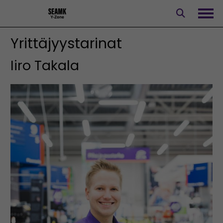
Siirry
sisältöön
Avaa
Yrittäjyystarinat
Iiro Takala