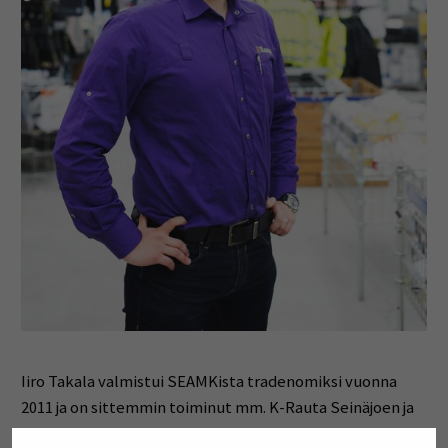
Iiro Takala valmistui SEAMKista tradenomiksi vuonna
2011 ja on sittemmin toiminut mm. K-Rauta Seinäjoen ja
Lapuan kauppiaana. Vuonna 2016 hänet palkittiin